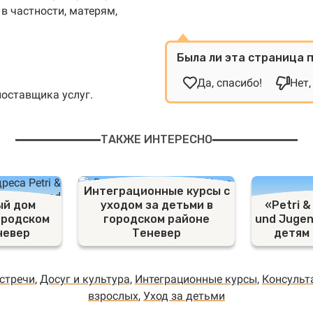
в частности, матерям,
Была ли эта страница 
Да, спасибо!
Нет,
поставщика услуг.
ТАКЖЕ ИНТЕРЕСНО
Интеграционные курсы с
ый дом
уходом за детьми в
«Petri &
ородском
городском районе
und Jugen
невер
Теневер
детям
стречи
,
Досуг и культура
,
Интеграционные курсы
,
Консульт
взрослых
,
Уход за детьми