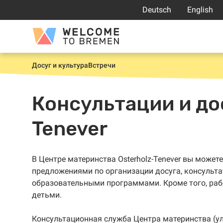
Перейти
Deutsch
English
к
содержанию
Welcome
to
Bremen
Досуг и культура
Встречи
Главная
Консультации и до
Tenever
В Центре материнства Osterholz-Tenever вы може
предложениями по организации досуга, консульт
образовательными программами. Кроме того, рабо
детьми.
Консультационная
служба Центра материнства (у