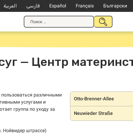
العربية
فارسی
Español
Français
Български
Искать:
НАЧАТЬ
ПОИСК
суг — Центр материнст
Местопол
те пользоваться различными
Otto-Brenner-Allee
ативными услугами и
тает группа по уходу за
Neuwieder Straße
л. Нойвидер штрассе)