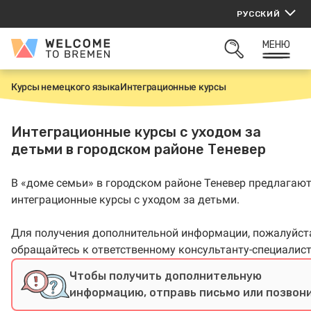
Перейти
РУССКИЙ
к
содержанию
МЕНЮ
Welcome
ОТКРЫТЬ
to
ПОИСК
Bremen
Курсы немецкого языка
Интеграционные курсы
Г
л
а
в
Интеграционные курсы с уходом за
н
детьми в городском районе Теневер
а
я
В «доме семьи» в городском районе Теневер предлагаю
интеграционные курсы с уходом за детьми.
Для получения дополнительной информации, пожалуйст
обращайтесь к ответственному консультанту-специалист
Чтобы получить дополнительную
информацию, отправь письмо или позвони