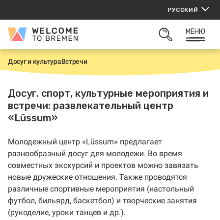
Перейти
РУССКИЙ
к
содержанию
МЕНЮ
Welcome
ОТКРЫТЬ
to
ПОИСК
Bremen
Досуг и культура
Встречи
Г
л
а
в
Досуг. спорт, культурные мероприятия и
н
встречи: развлекательный центр
а
я
«Lüssum»
Молодежный центр «Lüssum» предлагает
разнообразный досуг для молодежи. Во время
совместных экскурсий и проектов можно завязать
новые дружеские отношения. Также проводятся
различные спортивные мероприятия (настольный
футбол, бильярд, баскетбол) и творческие занятия
(рукоделие, уроки танцев и др.).