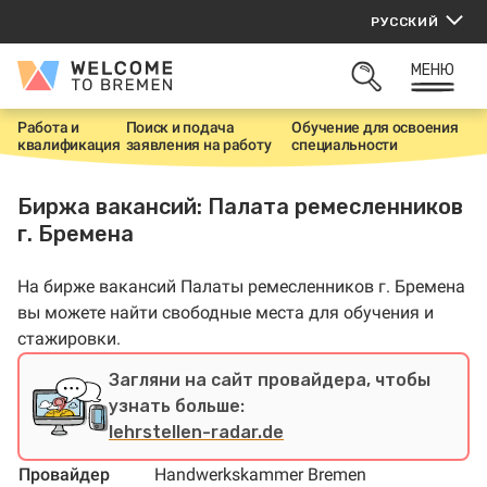
Перейти
РУССКИЙ
к
содержанию
МЕНЮ
Welcome
ОТКРЫТЬ
to
ПОИСК
Bremen
Работа и
Поиск и подача
Обучение для освоения
Г
квалификация
заявления на работу
специальности
л
а
в
Биржа вакансий: Палата ремесленников
н
г. Бремена
а
я
На бирже вакансий Палаты ремесленников г. Бремена
вы можете найти свободные места для обучения и
стажировки.
Загляни на сайт провайдера, чтобы
узнать больше:
lehrstellen-radar.de
Провайдер
Handwerkskammer Bremen