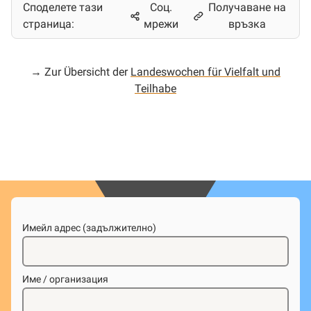
Споделете тази
Соц.
Получаване на
страница:
мрежи
връзка
→ Zur Übersicht der
Landeswochen für Vielfalt und
Teilhabe
Имейл адрес (задължително)
Име / организация