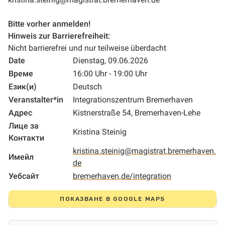
Bitte vorher anmelden!
Hinweis zur Barrierefreiheit:
Nicht barrierefrei und nur teilweise überdacht
Date
Dienstag, 09.06.2026
Време
16:00 Uhr - 19:00 Uhr
Език(и)
Deutsch
Veranstalter*in
Integrationszentrum Bremerhaven
Адрес
Kistnerstraße 54, Bremerhaven-Lehe
Лице за
Kristina Steinig
Контакти
kristina.steinig@magistrat.bremerhaven.
Имейл
de
Уебсайт
bremerhaven.de/integration
ПОКАЗВАНЕ В GOOGLE MAPS