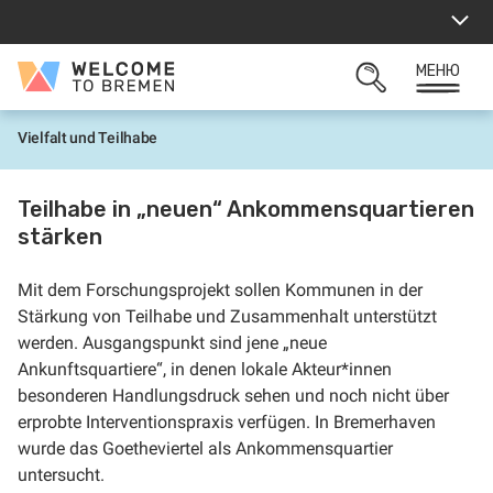
Прескачане
към
съдържанието
МЕНЮ
Welcome
ОТВОРИ
to
ТЪРСАЧКАТА
Bremen
Vielfalt und Teilhabe
Н
а
ч
а
Teilhabe in „neuen“ Ankommensquartieren
л
stärken
о
Mit dem Forschungsprojekt sollen Kommunen in der
Stärkung von Teilhabe und Zusammenhalt unterstützt
werden. Ausgangspunkt sind jene „neue
Ankunftsquartiere“, in denen lokale Akteur*innen
besonderen Handlungsdruck sehen und noch nicht über
erprobte Interventionspraxis verfügen. In Bremerhaven
wurde das Goetheviertel als Ankommensquartier
untersucht.