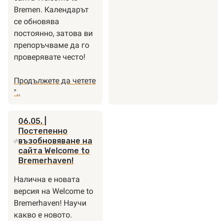
налич
Bremen. Календарът
на
се обновява
Welco
постоянно, затова ви
to
препоръчваме да го
Bremen
проверявате често!
Събит
от
Продължете да четете
седми
"Вече
"..
на
онлайн
интегр
на
в
06.05.
|
адрес
Постепенно
Бреме
Welcome
възобновяване на
и
сайта Welcome to
to
Бреме
Bremerhaven!
Bremen:
2024
Събитията
Налична е новата
от
версия на Welcome to
Седмиците
Bremerhaven! Научи
на
какво е новото.