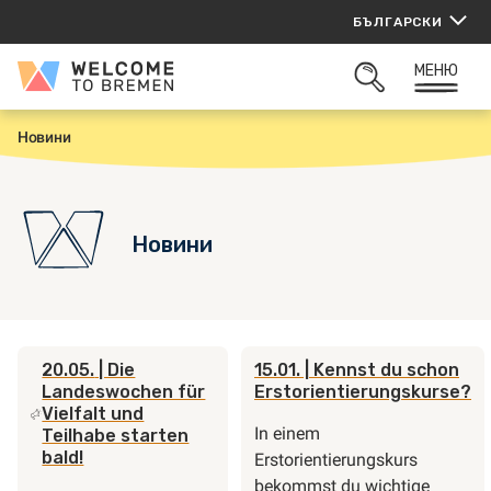
Прескачане
БЪЛГАРСКИ
към
съдържанието
МЕНЮ
Welcome
ОТВОРИ
to
ТЪРСАЧКАТА
Bremen
Новини
Н
а
ч
а
л
о
Новини
20.05.
| Die
15.01.
| Kennst du schon
Landeswochen für
Erstorientierungskurse?
Vielfalt und
In einem
Teilhabe starten
bald!
Erstorientierungskurs
bekommst du wichtige