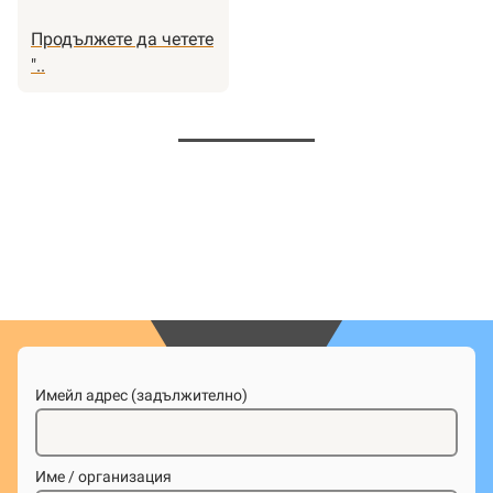
интеграцията
в
Продължете да четете
Бремен
"Постепенно
"..
и
възобновяване
Бремерхафен
на
2024!
сайта
Welcome
to
Bremerhaven!
Имейл адрес (задължително)
Име / организация