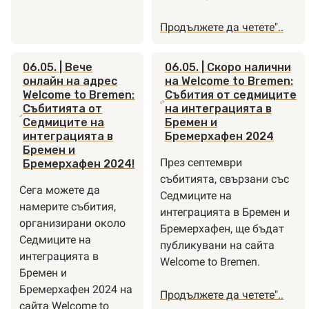
Бремен
"Проуч
Продължете да четете
"..
Ново
име
06.05.
| Вече
06.05.
| Скоро налични
за
онлайн на адрес
на Welcome to Bremen:
Седми
Welcome to Bremen:
Събития от седмиците
Събитията от
на интеграцията в
на
Седмиците на
Бремен и
интегр
интеграцията в
Бремерхафен 2024
в
Бремен и
Бреме
През септември
Бремерхафен 2024!
и
събитията, свързани със
Сега можете да
Бреме
Седмиците на
намерите събития,
интеграцията в Бремен и
организирани около
Бремерхафен, ще бъдат
Седмиците на
публикувани на сайта
интеграцията в
Welcome to Bremen.
Бремен и
Бремерхафен 2024 на
"Скоро
Продължете да четете
"..
сайта Welcome to