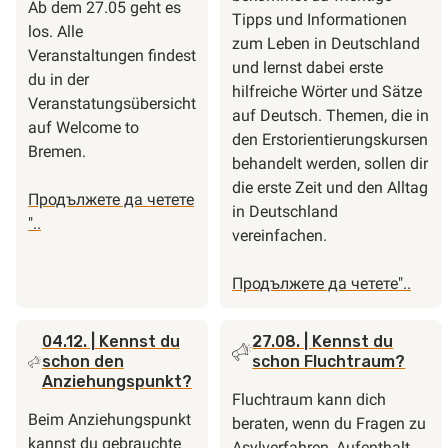
Ab dem 27.05 geht es
Tipps und Informationen
los. Alle
zum Leben in Deutschland
Veranstaltungen findest
und lernst dabei erste
du in der
hilfreiche Wörter und Sätze
Veranstatungsübersicht
auf Deutsch. Themen, die in
auf Welcome to
den Erstorientierungskursen
Bremen.
behandelt werden, sollen dir
die erste Zeit und den Alltag
Продължете да четете
in Deutschland
"Die
"..
vereinfachen.
Landeswochen
für
"Kenns
Продължете да четете
"..
Vielfalt
du
und
schon
04.12.
| Kennst du
27.08.
| Kennst du
Teilhabe
Erstori
schon den
schon Fluchtraum?
starten
Anziehungspunkt?
bald!
Fluchtraum kann dich
Beim Anziehungspunkt
beraten, wenn du Fragen zu
kannst du gebrauchte
Asylverfahren, Aufenthalt