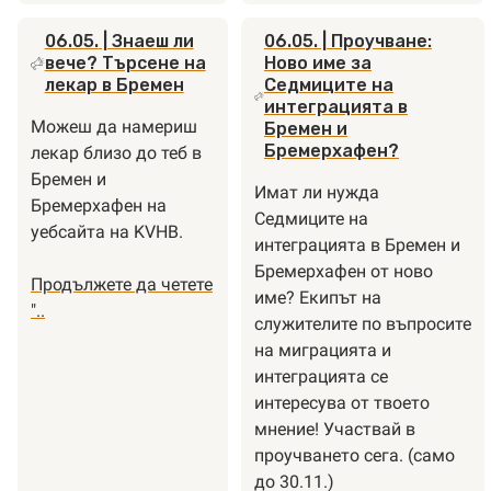
du
schon
06.05.
| Знаеш ли
06.05.
| Проучване:
den
вече? Търсене на
Ново име за
Anziehungspunkt?
лекар в Бремен
Седмиците на
интеграцията в
Можеш да намериш
Бремен и
Бремерхафен?
лекар близо до теб в
Бремен и
Имат ли нужда
Бремерхафен на
Седмиците на
уебсайта на KVHB.
интеграцията в Бремен и
Бремерхафен от ново
Продължете да четете
име? Екипът на
"Знаеш
"..
служителите по въпросите
ли
на миграцията и
вече?
интеграцията се
Търсене
интересува от твоето
на
мнение! Участвай в
лекар
проучването сега. (само
в
до 30.11.)