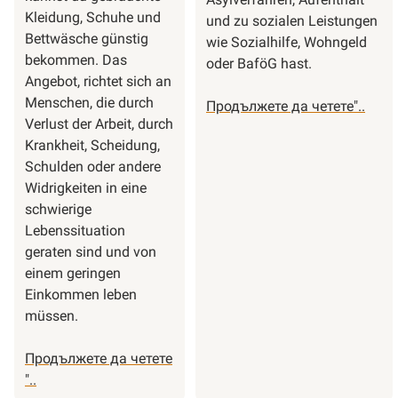
Kleidung, Schuhe und
und zu sozialen Leistungen
Bettwäsche günstig
wie Sozialhilfe, Wohngeld
bekommen. Das
oder BaföG hast.
Angebot, richtet sich an
Menschen, die durch
"Kenns
Продължете да четете
"..
Verlust der Arbeit, durch
du
Krankheit, Scheidung,
schon
Schulden oder andere
Flucht
Widrigkeiten in eine
schwierige
Lebenssituation
geraten sind und von
einem geringen
Einkommen leben
müssen.
Продължете да четете
"Kennst
"..