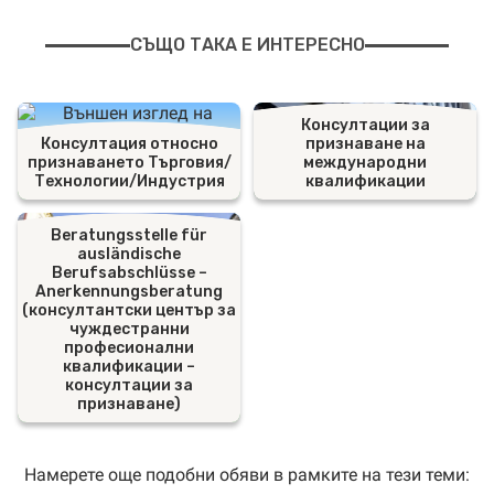
СЪЩО ТАКА Е ИНТЕРЕСНО
Консултации за
Консултация относно
признаване на
признаването Търговия/
международни
Технологии/Индустрия
квалификации
Beratungsstelle für
ausländische
Berufsabschlüsse –
Anerkennungsberatung
(консултантски център за
чуждестранни
професионални
квалификации –
консултации за
признаване)
Намерете още подобни обяви в рамките на тези теми: