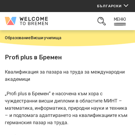
Прескачане
БЪЛГАРСКИ
към
съдържанието
МЕНЮ
Welcome
ОТВОРИ
to
ТЪРСАЧКАТА
Bremen
Образование
Висши училища
Н
а
ч
а
Profi plus в Бремен
л
о
Квалификация за пазара на труда за международни
академици
„Profi plus в Бремен“ е насочена към хора с
чуждестранни висши дипломи в областите МИНТ –
математика, информатика, природни науки и техника
– и подпомага адаптирането на квалификациите към
германския пазар на труда.