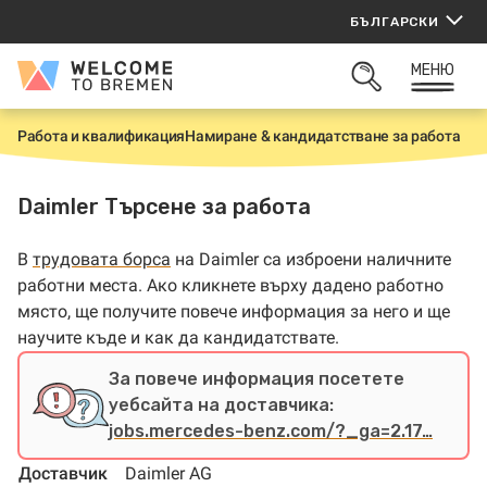
Прескачане
БЪЛГАРСКИ
към
съдържанието
МЕНЮ
Welcome
ОТВОРИ
to
ТЪРСАЧКАТА
Bremen
Работа и квалификация
Намиране & кандидатстване за работа
Н
а
ч
а
Daimler Търсене за работа
л
о
В
трудовата борса
на Daimler са изброени наличните
работни места. Ако кликнете върху дадено работно
място, ще получите повече информация за него и ще
научите къде и как да кандидатствате.
За повече информация посетете
уебсайта на доставчика:
jobs.mercedes-benz.com/?_ga=2.17…
Доставчик
Daimler AG