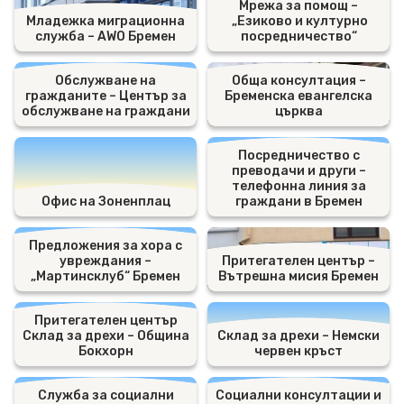
Мрежа за помощ –
Младежка миграционна
„Езиково и културно
служба – AWO Бремен
посредничество“
Обслужване на
Обща консултация –
гражданите – Център за
Бременска евангелска
обслужване на граждани
църква
Посредничество с
преводачи и други –
телефонна линия за
Офис на Зоненплац
граждани в Бремен
Предложения за хора с
увреждания –
Притегателен център –
„Мартинсклуб“ Бремен
Вътрешна мисия Бремен
Притегателен център
Склад за дрехи – Община
Склад за дрехи – Немски
Бокхорн
червен кръст
Служба за социални
Социални консултации и