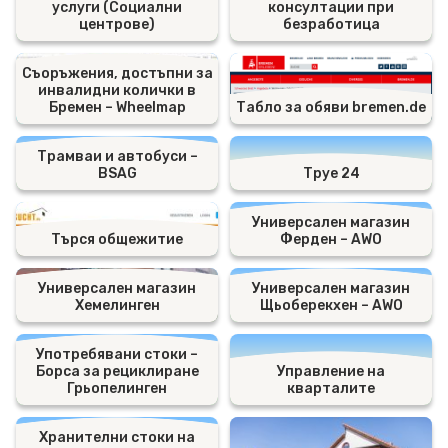
услуги (Социални
консултации при
центрове)
безработица
Съоръжения, достъпни за
инвалидни колички в
Бремен – Wheelmap
Табло за обяви bremen.de
Трамваи и автобуси –
BSAG
Труе 24
Универсален магазин
Търся общежитие
Ферден – AWO
Универсален магазин
Универсален магазин
Хемелинген
Щьоберекхен – AWO
Употребявани стоки –
Борса за рециклиране
Управление на
Грьопелинген
кварталите
Хранителни стоки на