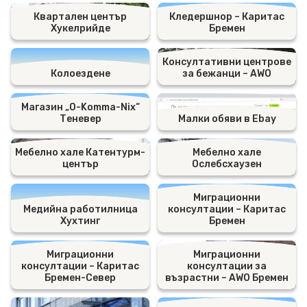
Квартален център
Кледершнор – Каритас
Хукелрийде
Бремен
Консултативни центрове
Колоездене
за бежанци – AWO
Магазин „0-Komma-Nix“
Теневер
Малки обяви в Ebay
Мебелно хале Катентурм-
Мебелно хале
център
Ослебсхаузен
Миграционни
Медийна работилница
консултации – Каритас
Хухтинг
Бремен
Миграционни
Миграционни
консултации – Каритас
консултации за
Бремен-Север
възрастни – AWO Бремен