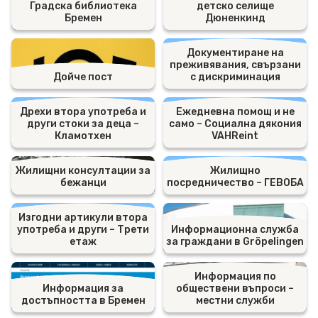
Градска библиотека
детско селище
Бремен
Дюненкинд
Документиране на
преживявания, свързани
Дойче пост
с дискриминация
Дрехи втора употреба и
Ежедневна помощ и не
други стоки за деца –
само – Социална дякония
Кламотхен
VAHReint
Жилищни консултации за
Жилищно
бежанци
посредничество – ГЕВОБА
Изгодни артикули втора
употреба и други – Трети
Информационна служба
етаж
за граждани в Gröpelingen
Информация по
Информация за
обществени въпроси –
достъпността в Бремен
местни служби