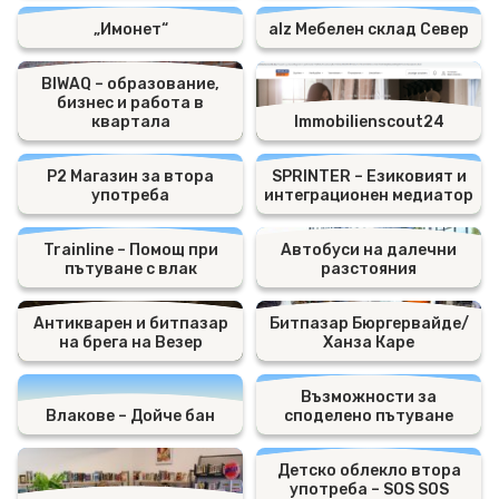
„Имонет“
alz Мебелен склад Север
BIWAQ – образование,
бизнес и работа в
квартала
Immobilienscout24
P2 Магазин за втора
SPRINTER – Езиковият и
употреба
интеграционен медиатор
Trainline – Помощ при
Автобуси на далечни
пътуване с влак
разстояния
Антикварен и битпазар
Битпазар Бюргервайде/
на брега на Везер
Ханза Каре
Възможности за
Влакове – Дойче бан
споделено пътуване
Детско облекло втора
употреба – SOS SOS