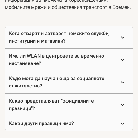
мобилните мрежи и обществения транспорт в Бремен.
Предложения
Кога отварят и затварят немските служби,
от
институции и магазини?
Пазара
Има ли WLAN в центровете за временно
настаняване?
Къде мога да науча нещо за социалното
съжителство?
Какво представляват "официалните
празници"?
Какви други празници има?