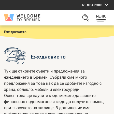
Прескачане
БЪЛГАРСКИ
към
съдържанието
МЕНЮ
Welcome
ОТВОРИ
to
ТЪРСАЧКАТА
Bremen
Ежедневието
Н
а
ч
а
л
о
Ежедневието
Тук ще откриете съвети и предложения за
ежедневието в Бремен. Събрали сме много
предложения за това как да се сдобиете изгодно с
храна, облекло, мебели и електроуреди.
Освен това ще научите къде можете да заявите
финансово подпомагане и къде да получите помощ
при търсенето на жилище. В допълнение има
информация за писмената кореспонденция,