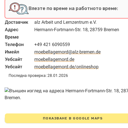
Влезте по време на работното време:
Доставчик
alz Arbeit und Lernzentrum e.V.
Адрес
Hermann-Fortmann-Str. 18, 28759 Bremen
Време
Телефон
+49 421 6090559
Имейл
moebellagernord@alz-bremen.de
Уебсайт
moebellagernord.de
Уебсайт
moebellagernord.de/onlineshop
Последна проверка: 28.01.2026
ПОКАЗВАНЕ В GOOGLE MAPS