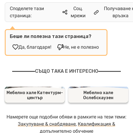
Споделете тази
Соц.
Получаване 
страница:
мрежи
връзка
Беше ли полезна тази страница?
Да, благодаря!
Не, не е полезно
СЪЩО ТАКА Е ИНТЕРЕСНО
Мебелно хале Катентурм-
Мебелно хале
център
Ослебсхаузен
Намерете още подобни обяви в рамките на тези теми:
Закупуване & снабдяване
,
Квалификация &
допълнително обучение