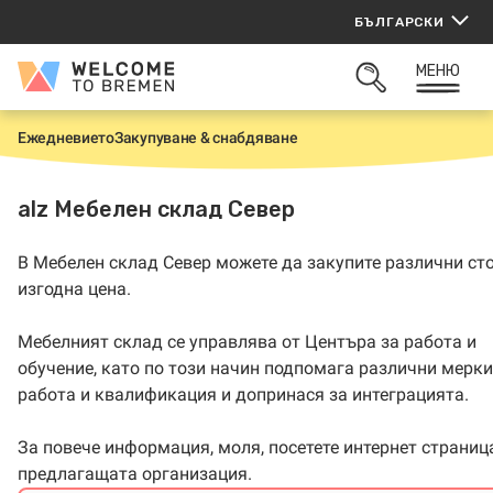
Прескачане
БЪЛГАРСКИ
към
съдържанието
МЕНЮ
Welcome
ОТВОРИ
to
ТЪРСАЧКАТА
Bremen
Ежедневието
Закупуване & снабдяване
Н
а
ч
а
alz Мебелен склад Север
л
о
В Мебелен склад Север можете да закупите различни ст
изгодна цена.
Мебелният склад се управлява от Центъра за работа и
обучение, като по този начин подпомага различни мерки
работа и квалификация и допринася за интеграцията.
За повече информация, моля, посетете интернет страниц
предлагащата организация.