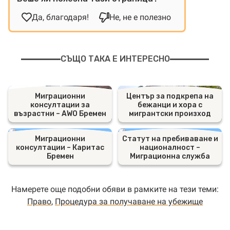
Да, благодаря!
Не, не е полезно
СЪЩО ТАКА Е ИНТЕРЕСНО
Миграционни
Център за подкрепа на
консултации за
бежанци и хора с
възрастни – AWO Бремен
мигрантски произход
Миграционни
Статут на пребиваване и
консултации – Каритас
националност –
Бремен
Миграционна служба
Намерете още подобни обяви в рамките на тези теми:
Право
,
Процедура за получаване на убежище