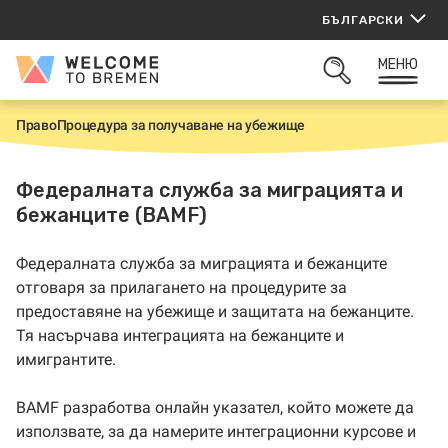
Прескачане
БЪЛГАРСКИ
към
съдържанието
МЕНЮ
Welcome
ОТВОРИ
to
ТЪРСАЧКАТА
Bremen
Право
Процедура за получаване на убежище
Н
а
ч
а
Федералната служба за миграцията и
л
бежанците (BAMF)
о
Федералната служба за миграцията и бежанците
отговаря за прилагането на процедурите за
предоставяне на убежище и защитата на бежанците.
Тя насърчава интеграцията на бежанците и
имигрантите.
BAMF разработва онлайн указател, който можете да
използвате, за да намерите интеграционни курсове и