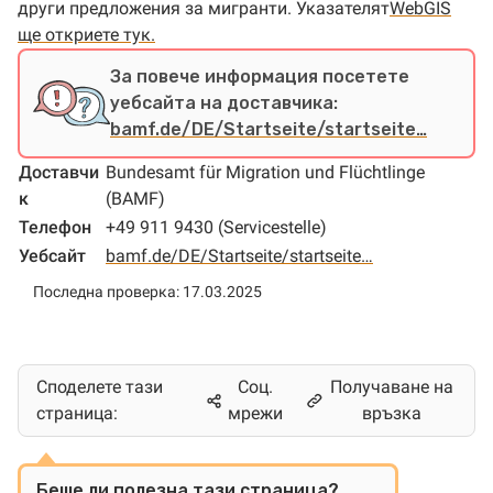
други предложения за мигранти. Указателят
WebGIS
ще откриете тук.
За повече информация посетете
уебсайта на доставчика:
bamf.de/DE/Startseite/startseite…
Доставчи
Bundesamt für Migration und Flüchtlinge
к
(BAMF)
Телефон
+49 911 9430 (Servicestelle)
Уебсайт
bamf.de/DE/Startseite/startseite…
Последна проверка: 17.03.2025
Споделете тази
Соц.
Получаване на
страница:
мрежи
връзка
Беше ли полезна тази страница?