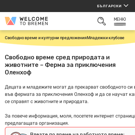
Прескачане
БЪЛГАРСКИ
към
съдържанието
МЕНЮ
Welcome
ОТВОРИ
to
ТЪРСАЧКАТА
Bremen
Свободно време и културни предложения
Младежки клубове
Н
а
ч
а
Свободно време сред природата и
л
животните – Ферма за приключения
о
Оленхоф
Децата и младежите могат да прекарват свободното си
във фермата за приключения Оленхоф и да се научат ка
се справят с животните и природата.
За повече информация, моля, посетете интернет страниц
предлагащата организация.
Влезте по време на работното време: