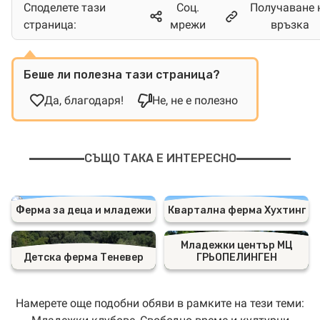
Споделете тази
Соц.
Получаване 
страница:
мрежи
връзка
Беше ли полезна тази страница?
Да, благодаря!
Не, не е полезно
СЪЩО ТАКА Е ИНТЕРЕСНО
Ферма за деца и младежи
Квартална ферма Хухтинг
Младежки център МЦ
Детска ферма Теневер
ГРЬОПЕЛИНГЕН
Намерете още подобни обяви в рамките на тези теми: