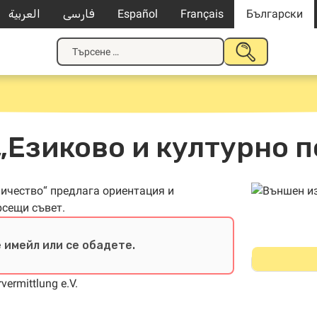
العربية
فارسی
Español
Français
Български
Търсене
ПОДАВАНЕ
за:
НА
ТЪРСЕНЕ
„Езиково и културно 
ничество“
предлага ориентация и
рсещи съвет.
 имейл или се обадете.
vermittlung e.V.