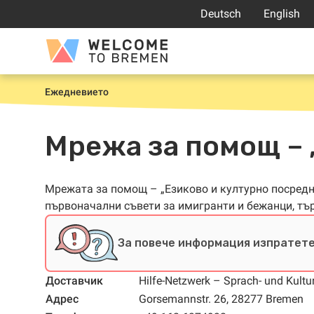
Прескачане
Deutsch
English
към
съдържанието
Welcome
to
Bremen
Ежедневието
Начало
Мрежа за помощ – 
Мрежата за помощ – „Езиково и културно посред
първоначални съвети за имигранти и бежанци, тъ
За повече информация изпратете
Доставчик
Hilfe-Netzwerk – Sprach- und Kultur
Адрес
Gorsemannstr. 26, 28277 Bremen