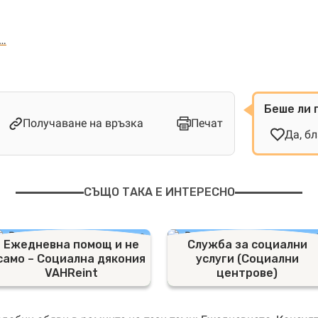
d…
Беше ли 
Получаване на връзка
Печат
Да, б
СЪЩО ТАКА Е ИНТЕРЕСНО
Ежедневна помощ и не
Служба за социални
само – Социална дякония
услуги (Социални
VAHReint
центрове)