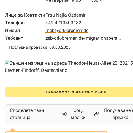
Четвъртък: 9:00 – 14:30 ч
Лице за Контакти
Frau Nejla Özdemir
Телефон
+49 4213403182
Имейл
meb@drk-bremen.de
Уебсайт
zsb-drk-bremen.de/migrationsbera…
Последна проверка: 09.03.2026
ПОКАЗВАНЕ В GOOGLE MAPS
Споделете тази
Соц.
Получаване 
страница:
мрежи
връзка