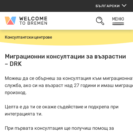
Прескачане
БЪЛГАРСКИ
към
съдържанието
МЕНЮ
Welcome
ОТВОРИ
to
ТЪРСАЧКАТА
Bremen
Консултантски центрове
Н
а
ч
а
Миграционни консултации за възрастни
л
– DRK
о
Можеш да се обърнеш за консултация към миграционна
служба, ако си на възраст над 27 години и имаш миграц
произход.
Целта е да ти се окаже съдействие и подкрепа при
интеграцията ти.
При първата консултация ще получиш помощ за