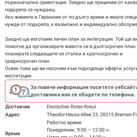
първоначална ориентация. Заедно ще преценим от какв
подкрепа се нуждаеш.
Ако живеете в Германия от по-дълго време и имате спец
нужди от подкрепа, е възможно и индивидуално обслужв
Заедно ще изготвим личен план за интеграция. Той ще в
помогне да организирате живота си в дългосрочен план 
планирате следващите си стъпки в краткосрочен и
средносрочен план.
Освен това ще ви насочим към подходящи оферти, услуг
институции.
За повече информация посетете уебсайт
доставчика или се обадете по телефона.
Доставчик
Deutsches Rotes Kreuz
Адрес
Theodor-Heuss-Allee 23, 28215 Bremen-Fi
Работно време
Понеделник: 9:00 – 12:00 ч.
Време