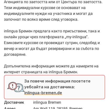
Агенцията по заетостта или от Центъра по заетостта.
Тези индивидуални курсове се основават на
индивидуалните нужди на участника и могат да
започнат по всяко време след уговорка.
inlingua Бремен предлага както присъствени, така и
онлайн уроци чрез платформата „my-inlingua“.
Езиковите курсове се провеждат сутрин, следобед и
вечер и могат да бъдат резервирани и за събота по
договаряне.
Допълнителна информация можете да намерите на
интернет страницата на inlingua Бремен.
За повече информация посетете
уебсайта на доставчика:
inlingua-bremen.de
Доставчик
inlingua Bremen
Адрес
Am Wall 119, 28195, Bremen