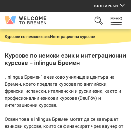
Прескачане
БЪЛГАРСКИ
към
съдържанието
МЕНЮ
Welcome
ОТВОРИ
to
ТЪРСАЧКАТА
Bremen
Курсове по немски език
Интеграционни курсове
Н
а
ч
а
Курсове по немски език и интеграционни
л
курсове – inlingua Бремен
о
„inlingua Бремен“ е езиково училище в центъра на
Бремен, което предлага курсове по английски,
френски, испански, италиански и руски език, както и
професионални езикови курсове (DeuFöv) и
интеграционни курсове.
Освен това в inlingua Бремен могат да се завършат
езикови курсове, които се финансират чрез ваучер от