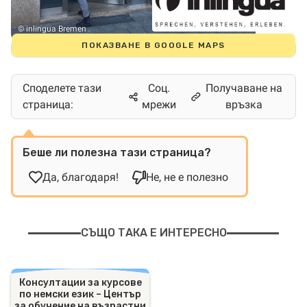
© inlingua Bremen
ПОКАЗВАНЕ В GOOGLE MAPS
Споделете тази
Соц.
Получаване на
страница:
мрежи
връзка
Беше ли полезна тази страница?
Да, благодаря!
Не, не е полезно
СЪЩО ТАКА Е ИНТЕРЕСНО
Консултации за курсове
по немски език – Център
за обучение на възрастни