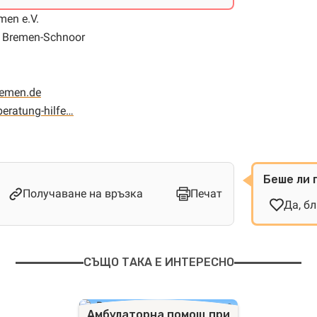
men e.V.
5 Bremen-Schnoor
remen.de
beratung-hilfe…
Беше ли 
Получаване на връзка
Печат
Да, б
СЪЩО ТАКА Е ИНТЕРЕСНО
Амбулаторна помощ при