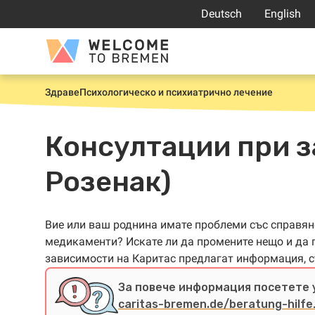
Прескачане
Deutsch
English
към
съдържанието
Welcome
to
Bremen
Здраве
Психологическо и психиатрично лечение
Начало
Консултации при з
Розенак)
Вие или ваш роднина имате проблеми със справяне
медикаменти? Искате ли да промените нещо и да 
зависимости на Каритас предлагат информация, 
За повече информация посетете 
caritas-bremen.de/beratung-hilfe