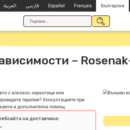
العربية
فارسی
Español
Français
Български
Търсене
ПОДАВАНЕ
за:
НА
ТЪРСЕНЕ
ависимости – Rosenak
то с алкохол, наркотици или
проведете терапия? Консултациите при
съвети и допълнителна помощ.
уебсайта на доставчика:
…