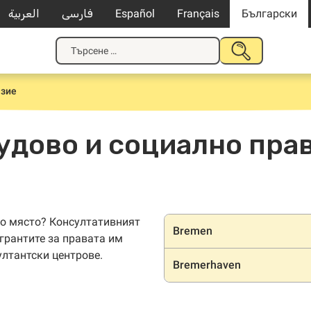
العربية
فارسی
Español
Français
Български
Търсене
ПОДАВАНЕ
за:
НА
ТЪРСЕНЕ
азие
удово и социално пра
Местопол
то място? Консултативният
Bremen
грантите за правата им
ултантски центрове.
Bremerhaven