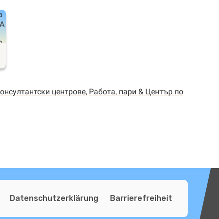
онсултантски центрове
,
Работа, пари & Център по
Datenschutzerklärung
Barrierefreiheit