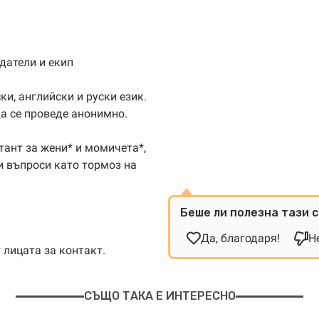
датели и екип
и, английски и руски език.
да се проведе анонимно.
тант за жени* и момичета*,
и въпроси като тормоз на
Беше ли полезна тази 
Да, благодаря!
Не
лицата за контакт.
СЪЩО ТАКА Е ИНТЕРЕСНО