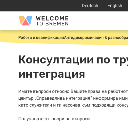
Прескачане
Deutsch
English
към
съдържанието
Welcome
to
Bremen
Работа и квалификация
Антидискриминация & разнообр
Начало
Консултации по тр
интеграция
Имате въпроси относно Вашите права на работно
център „Справедлива интеграция“ информира ими
като служители и ги насочва към подходящи конс
Получавате отговори на въпроси…