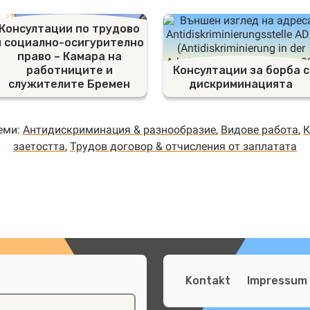
Консултации по трудово
и социално-осигурително
право – Камара на
работниците и
Консултации за борба с
служителите Бремен
дискриминацията
теми:
Антидискриминация & разнообразие
,
Видове работа
,
К
заетостта
,
Трудов договор & отчисления от заплатата
Kontakt
Impressum