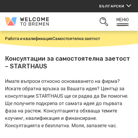
Прескачане
БЪЛГАРСКИ
към
съдържанието
МЕНЮ
Welcome
ОТВОРИ
to
ТЪРСАЧКАТА
Bremen
Работа и квалификация
Самостоятелна заетост
Н
а
ч
а
Консултации за самостоятелна заетост
л
– STARTHAUS
о
Имате въпроси относно основаването на фирма?
Искате обратна връзка за Вашата идея? Център за
консултации STARTHAUS ще се радва да Ви помогне.
Ще получите подкрепа от самата идея до първата
фаза на растеж. Консултацията обхваща темите
коучинг, квалификация и финансиране.
Консултацията е безплатна. Моля, запазете час.