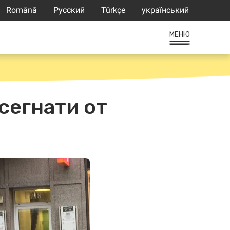
Română
Русский
Türkçe
український
МЕНЮ
сегнати от