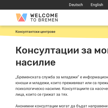
Прескачане
Deutsch
English
към
съдържанието
Welcome
to
Bremen
Консултантски центрове
Начало
Консултации за мо
насилие
„Бременската служба за младежи“ е информационе
юноши и младежи, които преживяват или са прежи
психологическо насилие. Консултациите са насоче
лица, които се грижат за тях.
Анонимни консултации могат да бъдат направени 