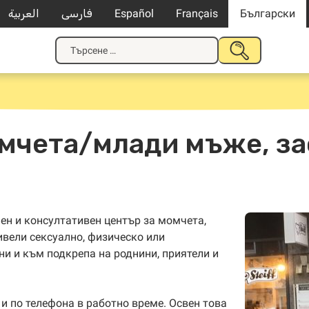
العربية
فارسی
Español
Français
Български
Търсене
ПОДАВАНЕ
за:
НА
ТЪРСЕНЕ
мчета/млади мъже, за
н и консултативен център за момчета,
вели сексуално, физическо или
ни и към подкрепа на роднини, приятели и
и по телефона в работно време. Освен това