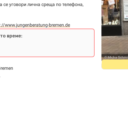
а се уговори лична среща по телефона,
p://www.jungenberatung-bremen.de
то време:
© Micha Schmi
Bremen
.