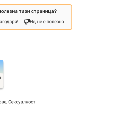
полезна тази страница?
лагодаря!
Не, не е полезно
а
ове
,
Сексуалност