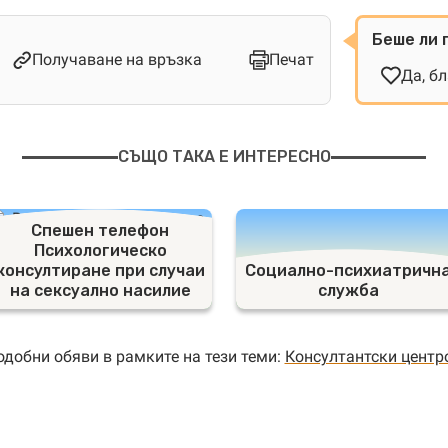
Беше ли 
Получаване на връзка
Печат
Да, б
СЪЩО ТАКА Е ИНТЕРЕСНО
Спешен телефон
Психологическо
консултиране при случаи
Социално-психиатричн
на сексуално насилие
служба
добни обяви в рамките на тези теми:
Консултантски центр