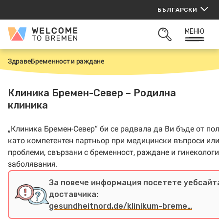
Прескачане
БЪЛГАРСКИ
към
съдържанието
МЕНЮ
Welcome
ОТВОРИ
to
ТЪРСАЧКАТА
Bremen
Здраве
Бременност и раждане
Н
а
ч
а
Клиника Бремен-Север – Родилна
л
клиника
о
„Клиника Бремен-Север“ би се радвала да Ви бъде от по
като компетентен партньор при медицински въпроси ил
проблеми, свързани с бременност, раждане и гинеколог
заболявания.
За повече информация посетете уебсайт
доставчика:
gesundheitnord.de/klinikum-breme…