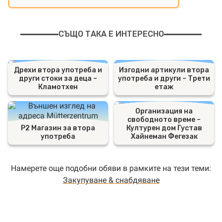
СЪЩО ТАКА Е ИНТЕРЕСНО
Дрехи втора употреба и
Изгодни артикули втора
други стоки за деца –
употреба и други – Трети
Кламотхен
етаж
Организация на
свободното време –
P2 Магазин за втора
Културен дом Густав
употреба
Хайнеман Фегезак
Намерете още подобни обяви в рамките на тези теми:
Закупуване & снабдяване