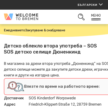
Прескачане
БЪЛГАРСКИ
към
съдържанието
МЕНЮ
Welcome
ОТВОРИ
to
ТЪРСАЧКАТА
Bremen
Ежедневието
Закупуване & снабдяване
Н
а
ч
а
Детско облекло втора употреба – SOS
л
SOS детско селище Дюненкинд
о
В магазина за дрехи втора употреба „Дюненкинд“ на SO
детско селище можете да закупите детски дрехи, играчки
книги и други на изгодна цена.
Влезте по време на работното време:
Доставчик
SOS Kinderdorf Worpswede
Адрес
Friedrich-Klippert-Straße 12, 28759 Bremen