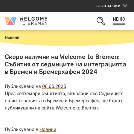
Прескачане
БЪЛГАРСКИ
към
съдържанието
МЕНЮ
Welcome
ОТВОРИ
to
ТЪРСАЧКАТА
Bremen
Новини
Н
а
ч
а
Скоро налични на Welcome to Bremen:
л
Събития от седмиците на интеграцията
о
в Бремен и Бремерхафен 2024
Публикувано на
06.05.2025
През септември събитията, свързани със Седмиците
на интеграцията в Бремен и Бремерхафен, ще бъдат
публикувани на сайта Welcome to Bremen.
Публикувано в
Новини