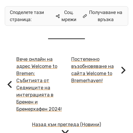
Споделете тази
Соц.
Получаване на
страница:
мрежи
връзка
Continue
Вече онлайн на
Постепенно
Reading
адрес Welcome to
възобновяване на
Bremen:
сайта Welcome to
Събитията от
Bremerhaven!
Седмиците на
интеграцията в
Бремен и
Бремерхафен 2024!
Назад към прегледа (Новини)